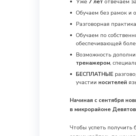
Уже
7 лет
отвечаем за
Обучаем без рамок и
Разговорная практик
Обучаем по собствен
обеспечивающей более
Возможность дополни
тренажером
, специа
БЕСПЛАТНЫЕ
разгово
участии
носителей
язы
Начиная с сентября н
в микрорайоне Девятовк
Чтобы успеть получить 