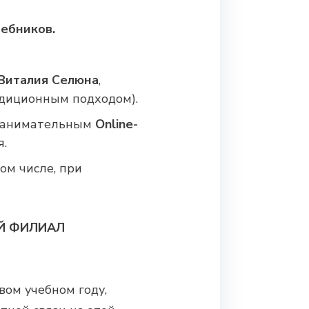
ебников.
италия Селюна
,
адиционным подходом).
 занимательным
Online-
.
ом числе, при
ЫЙ ФИЛИАЛ
вом учебном году,