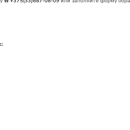
у ☎️
+375(33)687-08-09
или заполните форму обра
с: