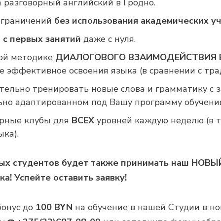
 разговорный английский в Гродно.
 ограничений
без использования академических уч
а
с первых занятий
даже с нуля.
ной методике
ДИАЛОГОВОГО ВЗАИМОДЕЙСТВИЯ В
 эффективное освоения языка (в сравнении с тр
тельно тренировать новые слова и грамматику с
льно адаптированном под Вашу программу обучения
рные клубы для
ВСЕХ
уровней каждую неделю (в т
ка).
овых студентов будет также принимать наш НОВ
а! Успейте оставить заявку!
бонус до
100 BYN
на обучение в нашей Студии в но